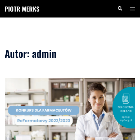
Przejdź
PIOTR MERKS
Szukaj
Przeł
do
menu
treści
Autor:
admin